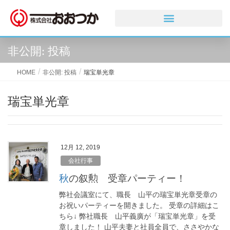
非公開: 投稿
HOME
非公開: 投稿
瑞宝単光章
瑞宝単光章
12月 12, 2019
会社行事
秋の叙勲 受章パーティー！
弊社会議室にて、職長 山平の瑞宝単光章受章の
お祝いパーティーを開きました。 受章の詳細はこ
ちら↓ 弊社職長 山平義廣が「瑞宝単光章」を受
章しました！ 山平夫妻と社員全員で、ささやかな