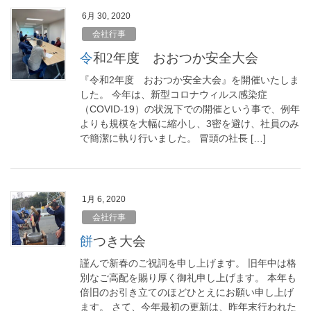
6月 30, 2020
会社行事
令和2年度 おおつか安全大会
『令和2年度 おおつか安全大会』を開催いたしま
した。 今年は、新型コロナウィルス感染症
（COVID-19）の状況下での開催という事で、例年
よりも規模を大幅に縮小し、3密を避け、社員のみ
で簡潔に執り行いました。 冒頭の社長 […]
1月 6, 2020
会社行事
餅つき大会
謹んで新春のご祝詞を申し上げます。 旧年中は格
別なご高配を賜り厚く御礼申し上げます。 本年も
倍旧のお引き立てのほどひとえにお願い申し上げ
ます。 さて、今年最初の更新は、昨年末行われた