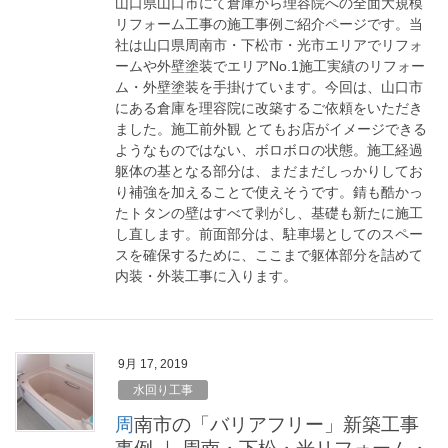
山口県山口市にて倉庫から理容院への全面大規模
リフォーム工事の施工事例ご紹介ページです。当
社は山口県周南市・下松市・光市エリアでリフォ
ームや外壁塗装でエリアNo.1施工実績のリフォー
ム・外壁塗装を手掛けています。今回は、山口市
にある倉庫を理容院に改築するご依頼をいただき
ました。施工前外観 とてもお店がイメージできる
ようなものではない、ボロボロの状態。施工経過
躯体の基となる部分は、まだまだしっかりしてお
り補強を加えることで使えそうです。錆も酷かっ
たトタンの壁はすべて剥がし、基礎も新たに施工
し直します。前面部分は、駐車場としてのスペー
スを確保するために、ここまで躯体部分を詰めて
内装・外装工事に入ります。
9月 17, 2019
水回り工事
周南市の「バリアフリー」新築工事