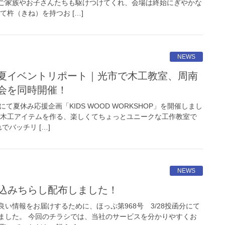
ご家族やお子さんたちも駆けつけてくれ、会場は終始にぎやかな
て杵（きね）を持つお […]
NEWS
会を同時開催！
て夏休み応援企画「KIDS WOOD WORKSHOP」を開催しまし
で木工アイテムを作る、楽しくてちょっとユニークな工作教室で
でバッチリ […]
NEWS
 折り込みちらし配布しました！
い情報をお届けするために、ほっぷ第968号 3/28投函分にて
ました。 今回のチラシでは、当社のサービスを分かりやすくお