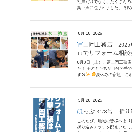
社員だけでなく、たくさんの
笑い声に包まれました。 初め
8月 18, 2025
冨士岡工務店 2025夏イベントリポート｜光市で木工教室、周南
市でリフォーム相談
8月3日（土）、冨士岡工務店に
た！ 子どもたちが自分の手
す🛠
夏休みの宿題、これ
3月 28, 2025
ほっぷ 3/28号
このたび、地域の皆様へより良
折り込みチラシを配布いたし