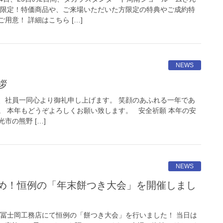
画限定！特価商品や、ご来場いただいた方限定の特典やご成約特
用意！ 詳細はこちら […]
NEWS
拶
、社員一同心より御礼申し上げます。 笑顔のあふれる一年であ
。 本年もどうぞよろしくお願い致します。 安全祈願 本年の安
市の熊野 […]
NEWS
、冨士岡工務店にて恒例の「餅つき大会」を行いました！ 当日は