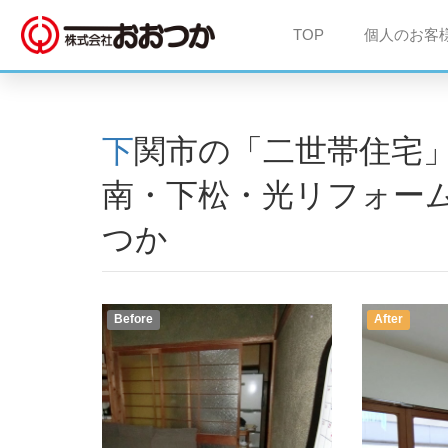
TOP
個人のお客
下関市の「二世帯住宅」リフォーム工事事例 ｜ 周
南・下松・光リフォー
つか
Before
After