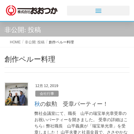
非公開: 投稿
HOME
非公開: 投稿
創作ペルー料理
創作ペルー料理
12月 12, 2019
会社行事
秋の叙勲 受章パーティー！
弊社会議室にて、職長 山平の瑞宝単光章受章の
お祝いパーティーを開きました。 受章の詳細はこ
ちら↓ 弊社職長 山平義廣が「瑞宝単光章」を受
章しました！ 山平夫妻と社員全員で、ささやかな