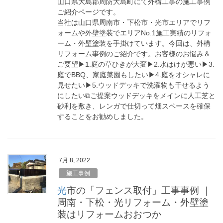
山口県大島郡周防大島町にて外構工事の施工事例
ご紹介ページです。
当社は山口県周南市・下松市・光市エリアでリフ
ォームや外壁塗装でエリアNo.1施工実績のリフォ
ーム・外壁塗装を手掛けています。今回は、外構
リフォーム事例のご紹介です。お客様のお悩み＆
ご要望▶︎1.庭の草ひきが大変▶︎2.水はけが悪い▶︎3.
庭でBBQ、家庭菜園もしたい▶︎4.庭をオシャレに
見せたい▶︎5.ウッドデッキで洗濯物も干せるよう
にしたい⧉ご提案ウッドデッキをメインに人工芝と
砂利を敷き、レンガで仕切って畑スペースを確保
することをお勧めしました。
7月 8, 2022
施工事例
光市の「フェンス取付」工事事例 ｜
周南・下松・光リフォーム・外壁塗
装はリフォームおおつか