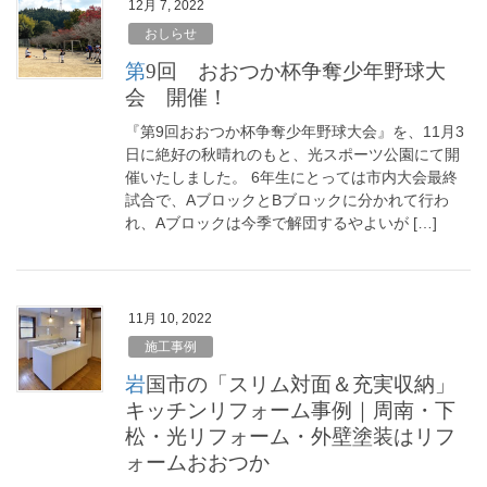
12月 7, 2022
おしらせ
第9回 おおつか杯争奪少年野球大
会 開催！
『第9回おおつか杯争奪少年野球大会』を、11月3
日に絶好の秋晴れのもと、光スポーツ公園にて開
催いたしました。 6年生にとっては市内大会最終
試合で、AブロックとBブロックに分かれて行わ
れ、Aブロックは今季で解団するやよいが […]
11月 10, 2022
施工事例
岩国市の「スリム対面＆充実収納」
キッチンリフォーム事例｜周南・下
松・光リフォーム・外壁塗装はリフ
ォームおおつか