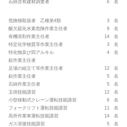
石綿含有建材調査者
6 名
危険物取扱者 乙種第4類
3 名
酸欠硫化水素危険作業主任者
9 名
有機溶剤作業主任者
14 名
特定化学物質等作業主任者
3 名
特化物及び四アルキル
4 名
鉛作業主任者
足場の組立て等作業主任者
12 名
鉛作業主任者
5 名
石綿作業主任者
5 名
玉掛技能講習
12 名
小型移動式クレーン運転技能講習
6 名
フォークリフト運転技能講習
11 名
高所作業車運転技能講習
14 名
ガス溶接技能講習
5 名