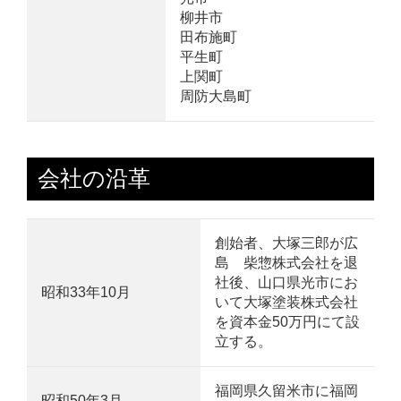
柳井市
田布施町
平生町
上関町
周防大島町
会社の沿革
創始者、大塚三郎が広
島 柴惣株式会社を退
社後、山口県光市にお
昭和33年10月
いて大塚塗装株式会社
を資本金50万円にて設
立する。
福岡県久留米市に福岡
昭和50年3月