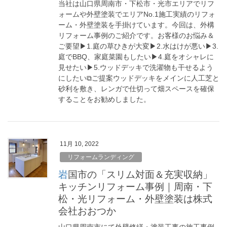
当社は山口県周南市・下松市・光市エリアでリフ
ォームや外壁塗装でエリアNo.1施工実績のリフォ
ーム・外壁塗装を手掛けています。今回は、外構
リフォーム事例のご紹介です。お客様のお悩み＆
ご要望▶︎1.庭の草ひきが大変▶︎2.水はけが悪い▶︎3.
庭でBBQ、家庭菜園もしたい▶︎4.庭をオシャレに
見せたい▶︎5.ウッドデッキで洗濯物も干せるよう
にしたい⧉ご提案ウッドデッキをメインに人工芝と
砂利を敷き、レンガで仕切って畑スペースを確保
することをお勧めしました。
11月 10, 2022
リフォームランディング
岩国市の「スリム対面＆充実収納」
キッチンリフォーム事例｜周南・下
松・光リフォーム・外壁塗装は株式
会社おおつか