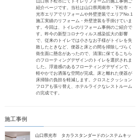
山口県下松市にてトイレリフォームの施工事例ご
紹介ページです。当社は山口県周南市・下松市・
光市エリアでリフォームや外壁塗装でエリアNo.1
施工実績のリフォーム・外壁塗装を手掛けていま
す。今回は、トイレのリフォーム事例のご紹介で
す。昨今の新型コロナウィルス感染拡大の影響
で、従来のトイレでは小さなお子様がトイレを失
敗したときなど、便器と床との間を掃除しづらく
衛生面に懸念があったので、清潔に保てるこちら
のフローティングデザインのトイレを選択されま
した。浮遊感のあるフローティングデザインで、
軽やかでお洒落な空間が完成。床と離れた便器が
床掃除の負担を軽減します。クロスとクッション
フロアも張り替え、ホテルライクなレストルーム
の完成です。
施工事例
山口県光市 タカラスタンダードのシステムキッ