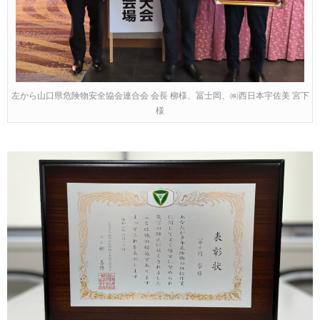
左から山口県危険物安全協会連合会 会長 柳様、冨士岡、㈱西日本宇佐美 宮下
様