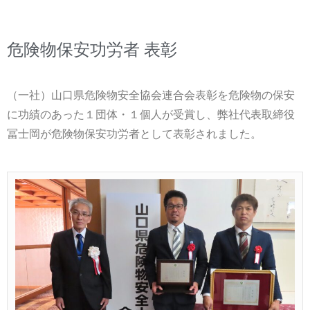
危険物保安功労者 表彰
（一社）山口県危険物安全協会連合会表彰を危険物の保安
に功績のあった１団体・１個人が受賞し、弊社代表取締役
冨士岡が危険物保安功労者として表彰されました。